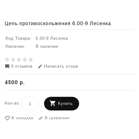
Цепь противоскольжения 6.00-9 Лесенка
Код Товара:
6.00-9 Лесенка
Наличие:
В наличии
star_border
star_border
star_border
star_border
star_border
0 отзывов
Написать отзыв
mode_comment
edit
4500 р.
Кол-во
Купить
В закладки
В сравнение
favorite_border
compare_arrows