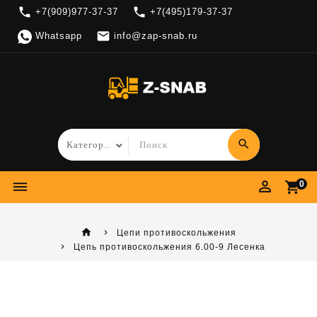
local_phone
local_phone
+7(909)977-37-37
+7(495)179-37-37

Whatsapp
info@zap-snab.ru
search
perm_identity
dehaze
shopping_cart
0
home
Цепи противоскольжения
Цепь противоскольжения 6.00-9 Лесенка