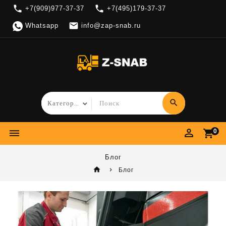
local_phone
local_phone
+7(909)977-37-37
+7(495)179-37-37

Whatsapp
info@zap-snab.ru
search
perm_identity
dehaze
shopping_cart
0
Блог
home
Блог