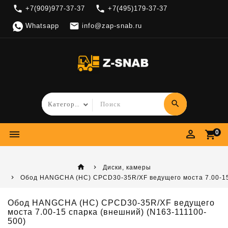
local_phone
local_phone
+7(909)977-37-37
+7(495)179-37-37

Whatsapp
info@zap-snab.ru
search
perm_identity
dehaze
shopping_cart
0
home
Диски, камеры
Обод HANGCHA (HC) CPCD30-35R/XF ведущего моста 7.00-15 
Обод HANGCHA (HC) CPCD30-35R/XF ведущего
моста 7.00-15 спарка (внешний) (N163-111100-
500)