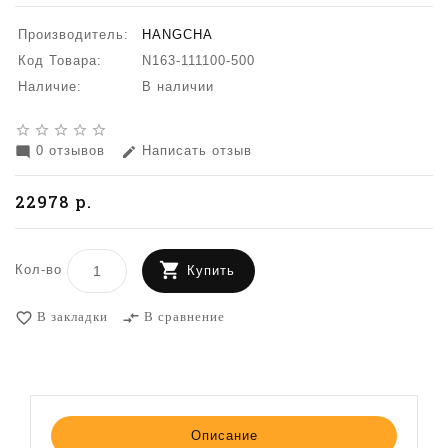
Производитель:
HANGCHA
Код Товара:
N163-111100-500
Наличие:
В наличии
star_border
star_border
star_border
star_border
star_border
0 отзывов
Написать отзыв
mode_comment
edit
22978 р.
Кол-во
Купить
В закладки
В сравнение
favorite_border
compare_arrows
Описание