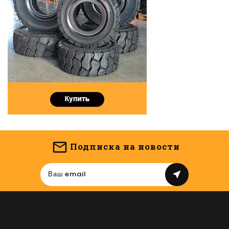
Подписка на новости
near_me