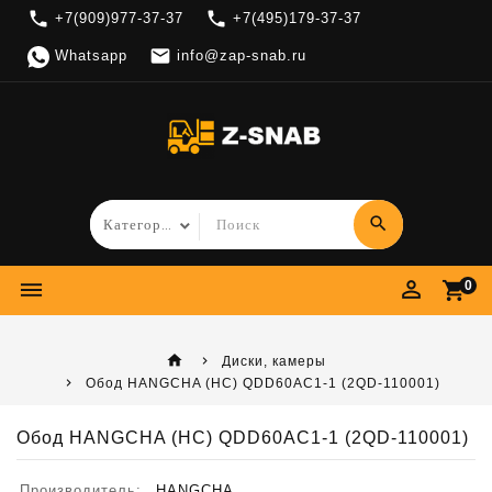
local_phone
local_phone
+7(909)977-37-37
+7(495)179-37-37

Whatsapp
info@zap-snab.ru
search
perm_identity
dehaze
shopping_cart
0
home
Диски, камеры
Обод HANGCHA (HC) QDD60AC1-1 (2QD-110001)
Обод HANGCHA (HC) QDD60AC1-1 (2QD-110001)
Производитель:
HANGCHA