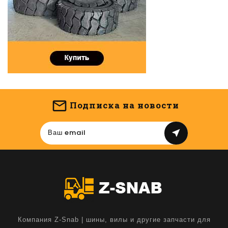
Подписка на новости
near_me
Компания Z-Snab | шины, вилы и другие запчасти для