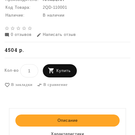
Код Товара:
2QD-110001
Наличие:
В наличии
star_border
star_border
star_border
star_border
star_border
0 отзывов
Написать отзыв
mode_comment
edit
4504 р.
Кол-во
Купить
В закладки
В сравнение
favorite_border
compare_arrows
Описание
Характеристики