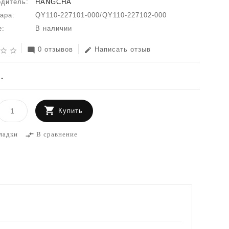
одитель:
HANGCHA
ара:
QY110-227101-000/QY110-227102-000
е:
В наличии
0 отзывов
Написать отзыв
mode_comment
edit
star_border
star_border
.
Купить
ладки
В сравнение
compare_arrows