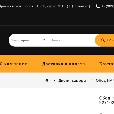
local_phone
 Ярославское шоссе 116с1, офис №10 (ТЦ Кинезис)
+7(909
search
Пои
О компании
Доставка и оплата
Конта
home
Диски, камеры
Обод HAN
Обод 
227102