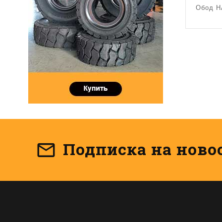
Обод H
Подписка на ново