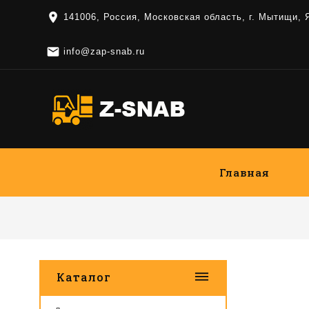
location_on
141006, Россия, Московская область, г. Мытищи,

info@zap-snab.ru
Главная
dehaze
Каталог