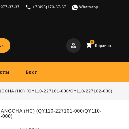
local_phone
)977-37-37
+7(495)179-37-37
Whatsapp
0
perm_identity
shopping_cart
ск
Корзина
кты
Блог
GCHA (HC) (QY110-227101-000/QY110-227102-000)
HANGCHA (HC) (QY110-227101-000/QY110-
-000)