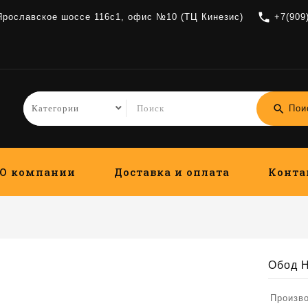
local_phone
 Ярославское шоссе 116с1, офис №10 (ТЦ Кинезис)
+7(909
search
Пои
О компании
Доставка и оплата
Конта
Обод H
Произв