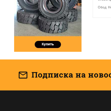
Обод He
Подписка на ново