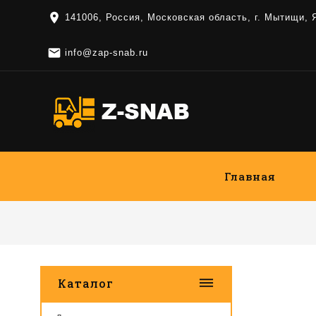
location_on
141006, Россия, Московская область, г. Мытищи,

info@zap-snab.ru
Главная
dehaze
Каталог