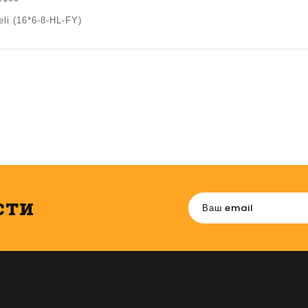
li (16*6-8-HL-FY)
сти