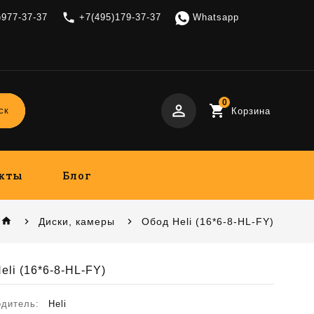
local_phone
)977-37-37
+7(495)179-37-37
Whatsapp
0
perm_identity
shopping_cart
ск
Корзина
кты
Блог
home
Диски, камеры
Обод Heli (16*6-8-HL-FY)
eli (16*6-8-HL-FY)
одитель:
Heli