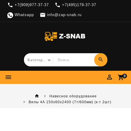
local_phone
local_phone
+7(909)977-37-37
+7(495)179-37-37

Whatsapp
info@zap-snab.ru
search
perm_identity
dehaze
shopping_cart
0
home
Навесное оборудование
Вилы 4А 150х60х2400 (7т/600мм) (к-т 2шт)