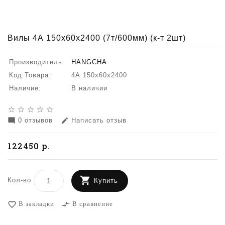
Вилы 4А 150х60х2400 (7т/600мм) (к-т 2шт)
Производитель:
HANGCHA
Код Товара:
4А 150х60х2400
Наличие:
В наличии
star_border
star_border
star_border
star_border
star_border
0 отзывов
Написать отзыв
mode_comment
edit
122450 р.
Кол-во
Купить
В закладки
В сравнение
favorite_border
compare_arrows