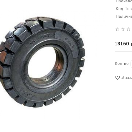
Произв
Код Тов
Наличи
star_border
star_border
star_border
13160 
Кол-во
В зак
favorite_border