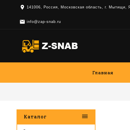
location_on
141006, Россия, Московская область, г. Мытищи,

info@zap-snab.ru
Главная
dehaze
Каталог