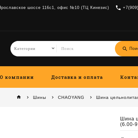
local_phone
 Ярославское шоссе 116с1, офис №10 (ТЦ Кинезис)
+7(909
search
Пои
О компании
Доставка и оплата
Конта
home
Шины
CHAOYANG
Шина цельнолитая
Шина 
(6.00-