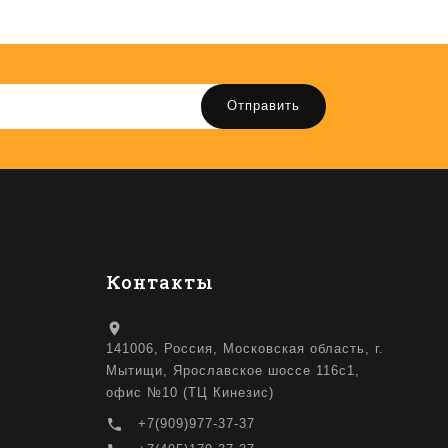
Отправить
Контакты
location_on
141006, Россия, Московская область, г.
Мытищи, Ярославское шоссе 116с1,
офис №10 (ТЦ Кинезис)
local_phone
+7(909)977-37-37