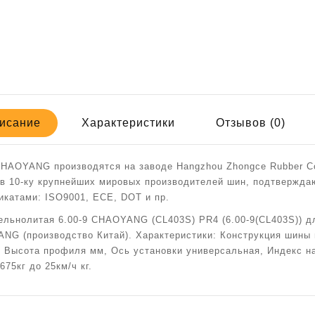
исание
Характеристики
Отзывов (0)
HAOYANG производятся на заводе Hangzhou Zhongce Rubber Co.
 в 10-ку крупнейших мировых производителей шин, подтверж
икатами: ISO9001, ECE, DOT и пр.
ельнолитая 6.00-9 CHAOYANG (CL403S) PR4 (6.00-9(CL403S)) д
NG (производство Китай). Характеристики: Конструкция шины
, Высота профиля мм, Ось установки универсальная, Индекс на
675кг до 25км/ч кг.