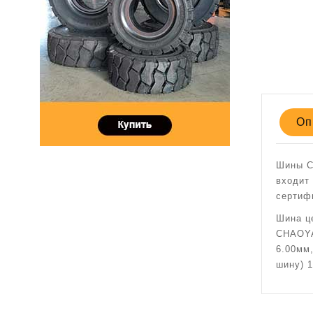
Оп
Шины C
входит
сертиф
Шина ц
CHAOYA
6.00мм
шину) 1