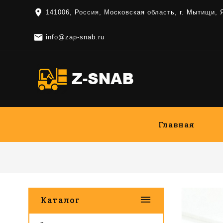
location_on
141006, Россия, Московская область, г. Мытищи,

info@zap-snab.ru
Главная
dehaze
Каталог