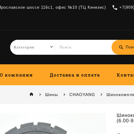
local_phone
 Ярославское шоссе 116с1, офис №10 (ТЦ Кинезис)
+7(909
search
Пои
О компании
Доставка и оплата
Конта
home
Шины
CHAOYANG
Шинокомпле
Шинок
(6.00-