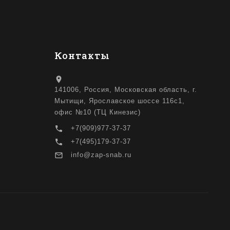
Контакты
location_on
141006, Россия, Московская область, г.
Мытищи, Ярославское шоссе 116с1,
офис №10 (ТЦ Кинезис)
local_phone
+7(909)977-37-37
local_phone
+7(495)179-37-37
mail_outline
info@zap-snab.ru