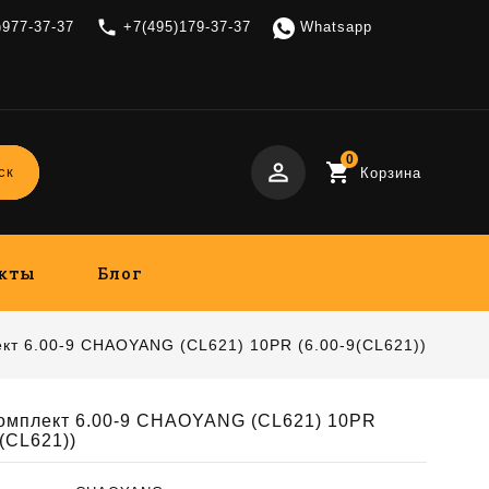
local_phone
)977-37-37
+7(495)179-37-37
Whatsapp
0
perm_identity
shopping_cart
ск
Корзина
кты
Блог
кт 6.00-9 CHAOYANG (CL621) 10PR (6.00-9(CL621))
омплект 6.00-9 CHAOYANG (CL621) 10PR
9(CL621))