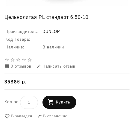
Цельнолитая PL стандарт 6.50-10
Производитель:
DUNLOP
Код Товара:
Наличие:
В наличии
star_border
star_border
star_border
star_border
star_border
0 отзывов
Написать отзыв
mode_comment
edit
35885 р.
Кол-во
Купить
В закладки
В сравнение
favorite_border
compare_arrows