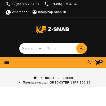
local_phone
local_phone
+7(909)977-37-37
+7(495)179-37-37

Whatsapp
info@zap-snab.ru
search
perm_identity
dehaze
shopping_cart
0
home
Шины
Emrald
Пневматическая GRECKSTER 18PR 300-15