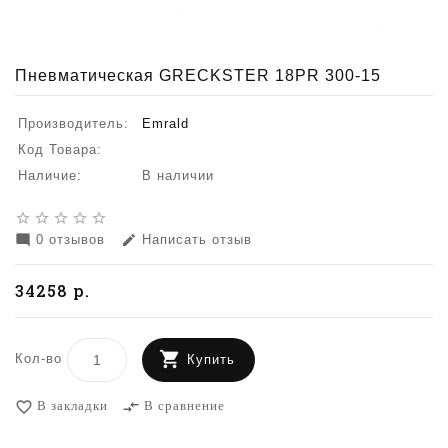
Пневматическая GRECKSTER 18PR 300-15
Производитель:
Emrald
Код Товара:
Наличие:
В наличии
star_border
star_border
star_border
star_border
star_border
0 отзывов
Написать отзыв
mode_comment
edit
34258 р.
Кол-во
Купить
В закладки
В сравнение
favorite_border
compare_arrows