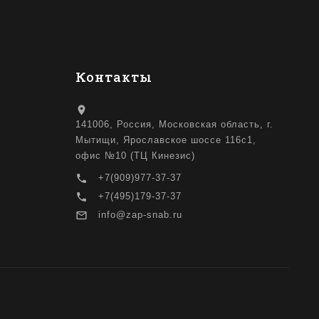
Контакты
location_on
141006, Россия, Московская область, г.
Мытищи, Ярославское шоссе 116с1,
офис №10 (ТЦ Кинезис)
local_phone
+7(909)977-37-37
local_phone
+7(495)179-37-37
mail_outline
info@zap-snab.ru