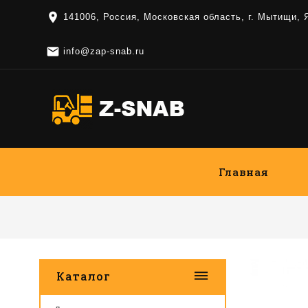
location_on
141006, Россия, Московская область, г. Мытищи,

info@zap-snab.ru
Главная
dehaze
Каталог