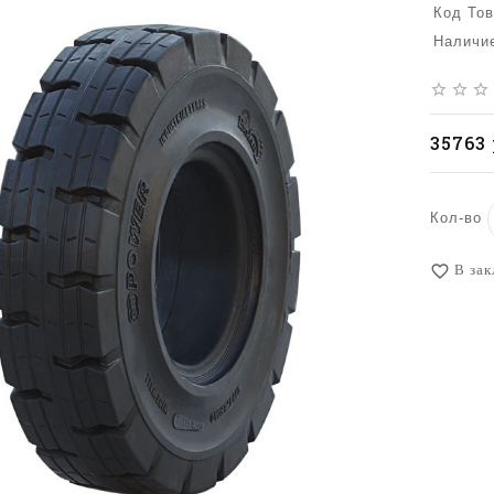
Код Тов
Наличи
star_border
star_border
star_border
35763 
Кол-во
В зак
favorite_border