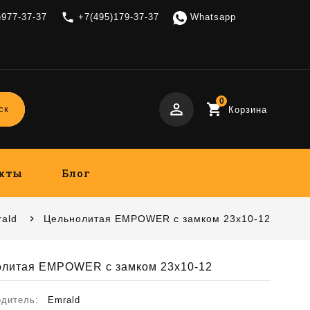
local_phone
)977-37-37
+7(495)179-37-37
Whatsapp
0
perm_identity
shopping_cart
ск
Корзина
кты
Блог
ald
Цельнолитая EMPOWER с замком 23x10-12
олитая EMPOWER с замком 23x10-12
одитель:
Emrald