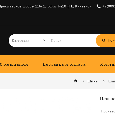
local_phone
 Ярославское шоссе 116с1, офис №10 (ТЦ Кинезис)
+7(909
search
Пои
О компании
Доставка и оплата
Конта
home
Шины
Emr
Цельн
Произв