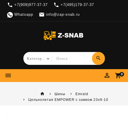
local_phone
local_phone
+7(909)977-37-37
+7(495)179-37-37

Whatsapp
info@zap-snab.ru
search
perm_identity
dehaze
shopping_cart
0
home
Шины
Emrald
Цельнолитая EMPOWER с замком 23x9-10