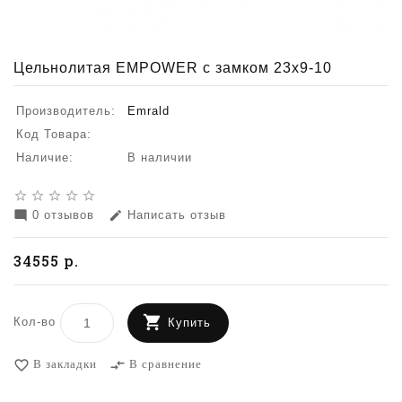
Цельнолитая EMPOWER с замком 23x9-10
Производитель:
Emrald
Код Товара:
Наличие:
В наличии
star_border
star_border
star_border
star_border
star_border
0 отзывов
Написать отзыв
mode_comment
edit
34555 р.
Кол-во
Купить
В закладки
В сравнение
favorite_border
compare_arrows