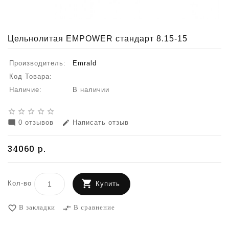
Цельнолитая EMPOWER стандарт 8.15-15
Производитель:
Emrald
Код Товара:
Наличие:
В наличии
star_border
star_border
star_border
star_border
star_border
0 отзывов
Написать отзыв
mode_comment
edit
34060 р.
Кол-во
Купить
В закладки
В сравнение
favorite_border
compare_arrows