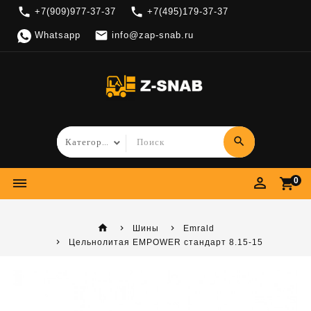
local_phone
local_phone
+7(909)977-37-37
+7(495)179-37-37

Whatsapp
info@zap-snab.ru
search
perm_identity
dehaze
shopping_cart
0
home
Шины
Emrald
Цельнолитая EMPOWER стандарт 8.15-15