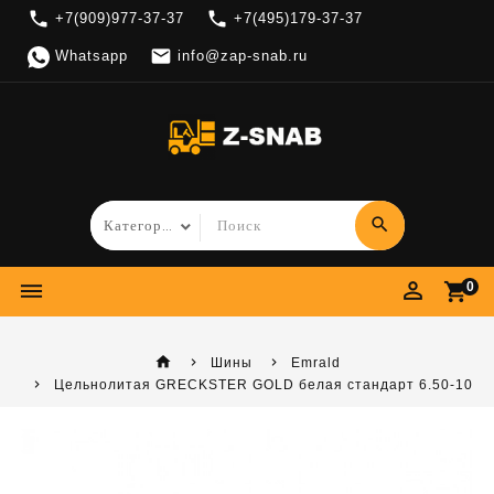
local_phone
local_phone
+7(909)977-37-37
+7(495)179-37-37

Whatsapp
info@zap-snab.ru
search
perm_identity
dehaze
shopping_cart
0
home
Шины
Emrald
Цельнолитая GRECKSTER GOLD белая стандарт 6.50-10