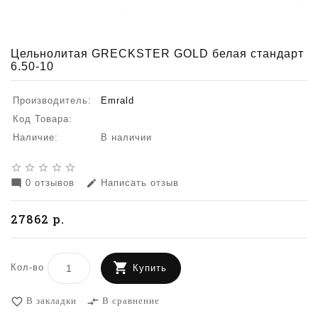
Цельнолитая GRECKSTER GOLD белая стандарт
6.50-10
Производитель:
Emrald
Код Товара:
Наличие:
В наличии
star_border
star_border
star_border
star_border
star_border
0 отзывов
Написать отзыв
mode_comment
edit
27862 р.
Кол-во
Купить
В закладки
В сравнение
favorite_border
compare_arrows