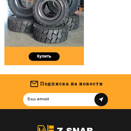
Подписка на новости
near_me