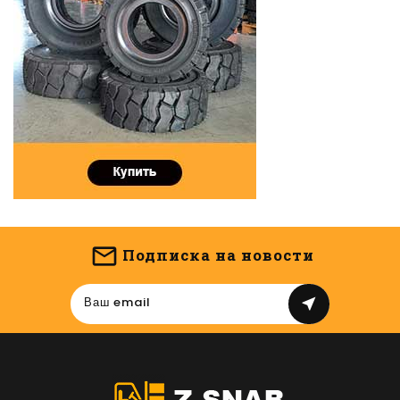
Подписка на новости
near_me