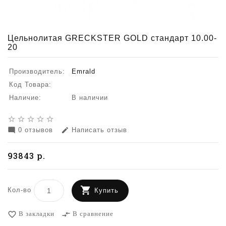
Цельнолитая GRECKSTER GOLD стандарт 10.00-
20
Производитель:
Emrald
Код Товара:
Наличие:
В наличии
star_border
star_border
star_border
star_border
star_border
0 отзывов
Написать отзыв
mode_comment
edit
93843 р.
Кол-во
Купить
В закладки
В сравнение
favorite_border
compare_arrows