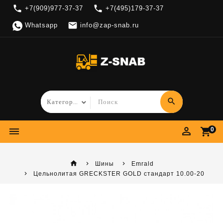
local_phone
local_phone
+7(909)977-37-37
+7(495)179-37-37

Whatsapp
info@zap-snab.ru
search
perm_identity
dehaze
shopping_cart
0
home
Шины
Emrald
Цельнолитая GRECKSTER GOLD стандарт 10.00-20