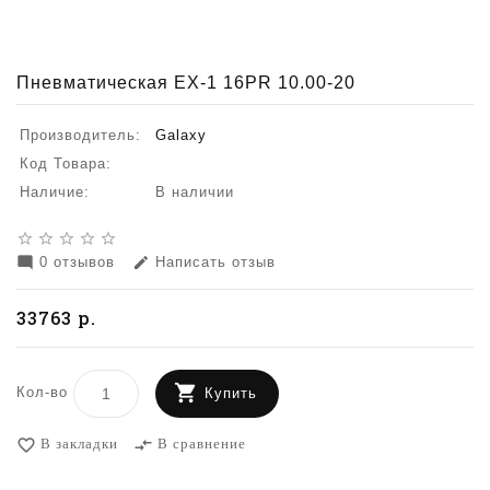
Пневматическая EX-1 16PR 10.00-20
Производитель:
Galaxy
Код Товара:
Наличие:
В наличии
star_border
star_border
star_border
star_border
star_border
0 отзывов
Написать отзыв
mode_comment
edit
33763 р.
Кол-во
Купить
В закладки
В сравнение
favorite_border
compare_arrows