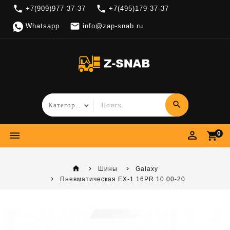
local_phone
local_phone
+7(909)977-37-37
+7(495)179-37-37

Whatsapp
info@zap-snab.ru
search
perm_identity
dehaze
shopping_cart
0
home
Шины
Galaxy
Пневматическая EX-1 16PR 10.00-20