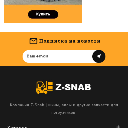
Подписка на новости
near_me
Компания Z-Snab | шины, вилы и другие запчасти для
погрузчиков.
Каталог