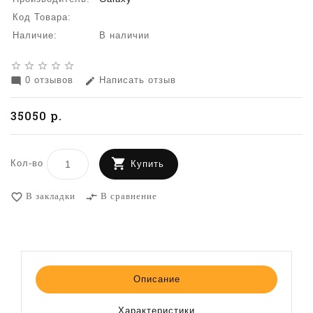
Код Товара:
Наличие:
В наличии
star_border
star_border
star_border
star_border
star_border
0 отзывов
Написать отзыв
mode_comment
edit
35050 р.
Кол-во
Купить
В закладки
В сравнение
favorite_border
compare_arrows
Описание
Характеристики