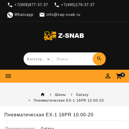
local_phone
local_phone
+7(909)977-37-37
+7(495)179-37-37

Whatsapp
info@zap-snab.ru
search
perm_identity
dehaze
shopping_cart
0
home
Шины
Galaxy
Пневматическая EX-1 16PR 10.00-20
Пневматическая EX-1 16PR 10.00-20
Производитель:
Galaxy