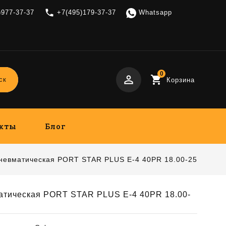
local_phone
)977-37-37
+7(495)179-37-37
Whatsapp
0
perm_identity
shopping_cart
ск
Корзина
кты
Блог
невматическая PORT STAR PLUS E-4 40PR 18.00-25
атическая PORT STAR PLUS E-4 40PR 18.00-