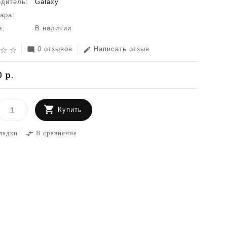
одитель:
Galaxy
ара:
е:
В наличии
0 отзывов
Написать отзыв
mode_comment
edit
star_border
star_border
 р.
Купить
ладки
В сравнение
compare_arrows