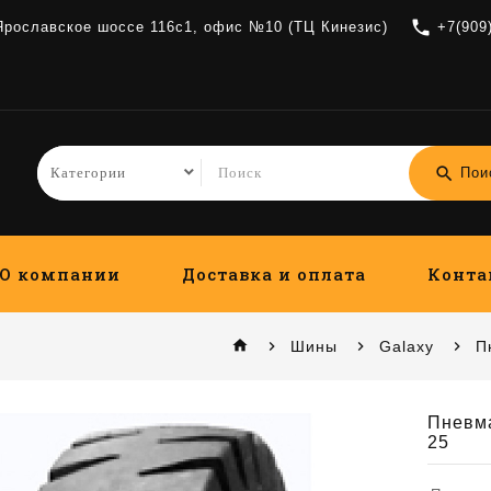
local_phone
 Ярославское шоссе 116с1, офис №10 (ТЦ Кинезис)
+7(909
search
Пои
О компании
Доставка и оплата
Конта
home
Шины
Galaxy
П
Пневм
25