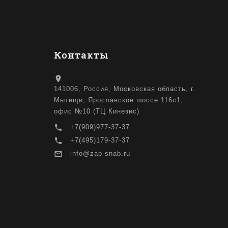
Контакты
location_on
141006, Россия, Московская область, г.
Мытищи, Ярославское шоссе 116с1,
офис №10 (ТЦ Кинезис)
local_phone
+7(909)977-37-37
local_phone
+7(495)179-37-37
mail_outline
info@zap-snab.ru