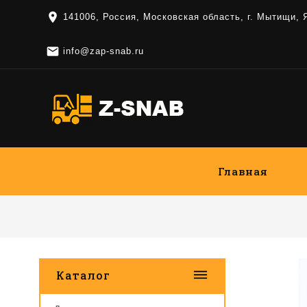
location_on
141006, Россия, Московская область, г. Мытищи,

info@zap-snab.ru
Главная
dehaze
Каталог