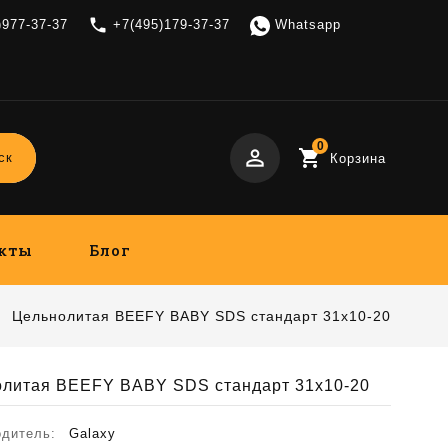
local_phone
)977-37-37
+7(495)179-37-37
Whatsapp
0
perm_identity
shopping_cart
ск
Корзина
кты
Блог
Цельнолитая BEEFY BABY SDS стандарт 31x10-20
олитая BEEFY BABY SDS стандарт 31x10-20
одитель:
Galaxy