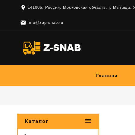
location_on
141006, Россия, Московская область, г. Мытищи,

info@zap-snab.ru
Главная
dehaze
Каталог