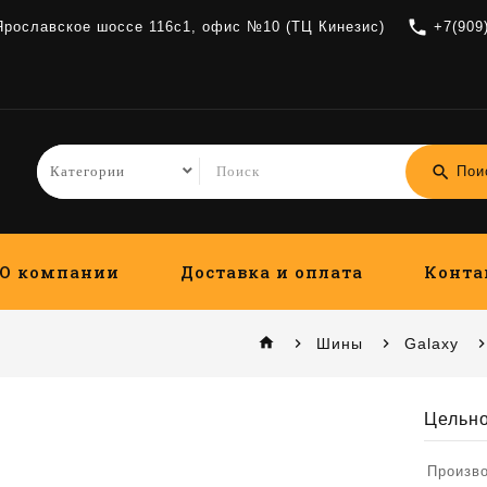
local_phone
 Ярославское шоссе 116с1, офис №10 (ТЦ Кинезис)
+7(909
search
Пои
О компании
Доставка и оплата
Конта
home
Шины
Galaxy
Цельн
Произв