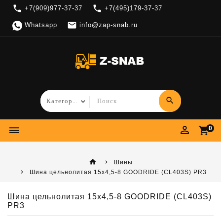
local_phone
local_phone
+7(909)977-37-37
+7(495)179-37-37

Whatsapp
info@zap-snab.ru
search
perm_identity
dehaze
shopping_cart
0
home
Шины
Шина цельнолитая 15х4,5-8 GOODRIDE (CL403S) PR3
Шина цельнолитая 15х4,5-8 GOODRIDE (CL403S)
PR3