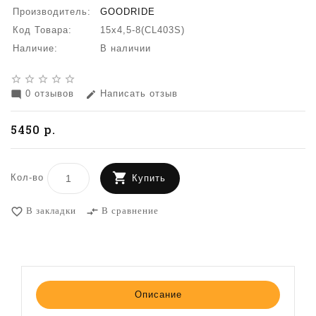
Производитель:
GOODRIDE
Код Товара:
15х4,5-8(CL403S)
Наличие:
В наличии
star_border
star_border
star_border
star_border
star_border
0 отзывов
Написать отзыв
mode_comment
edit
5450 р.
Кол-во
Купить
В закладки
В сравнение
favorite_border
compare_arrows
Описание