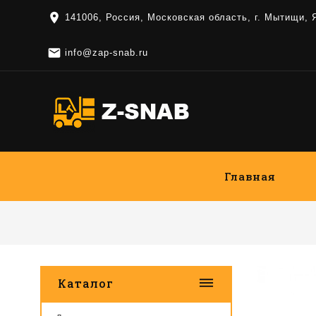
location_on
141006, Россия, Московская область, г. Мытищи,

info@zap-snab.ru
Главная
dehaze
Каталог