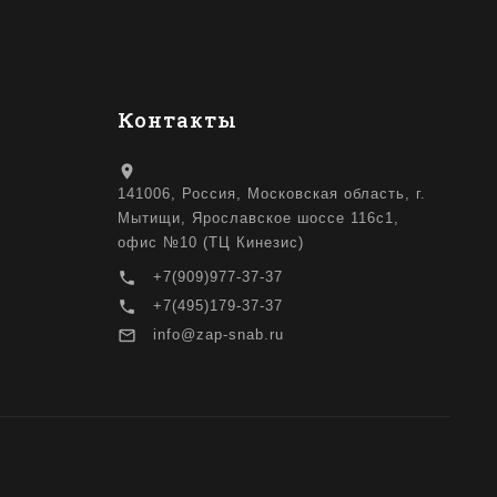
Контакты
location_on
141006, Россия, Московская область, г.
Мытищи, Ярославское шоссе 116с1,
офис №10 (ТЦ Кинезис)
local_phone
+7(909)977-37-37
local_phone
+7(495)179-37-37
mail_outline
info@zap-snab.ru