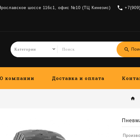
local_phone
 Ярославское шоссе 116с1, офис №10 (ТЦ Кинезис)
+7(909
search
Пои
О компании
Доставка и оплата
Конта
home
Пневма
Произв