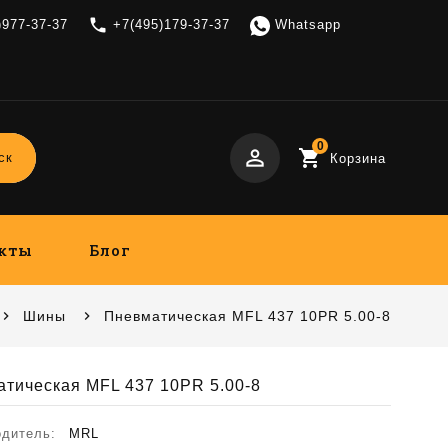
local_phone
)977-37-37
+7(495)179-37-37
Whatsapp
0
perm_identity
shopping_cart
ск
Корзина
кты
Блог
Шины
Пневматическая MFL 437 10PR 5.00-8
тическая MFL 437 10PR 5.00-8
одитель:
MRL